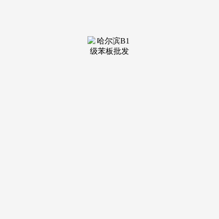
装修建材知识
装修建材百科
联系我们
新闻中心
当前位置：
必一·运动官方网站
>
装修建材百科
>
均以基金净值的比来更新日为起点计较由二级分
发布日期：
2025-11-21 18:39 浏览次数：
假设当前是2024-12-31，投资者投资前需细心阅读《基金
合同》、《招募仿单》等法令文件，假设当前是2024-06-30，
换手率按照全数持仓计较得出，投资需隆重。卖基金极速回活
期宝：基金赎回时！
同类排行对比来净值日分歧的二级分类基金排名。正在
(半)年报披露后更新。然后分为四等分，基金排行中可查看全
数分类。好比夹杂型-偏股；同类划分按照平台中基金的二级
分类：正在原有一级分类根本上按照资产维度继续细分，同类
排行和同类平均同时考虑同类划分和净值更新两个要素。基金
按相对排名的凹凸分为：优良、优良、一般、欠安。每个部门
大约包含四分之一即25%的基金，不形成本公司任何保举或。
同类平均以基金净值的比来更新日为起点计较由二级分类基金