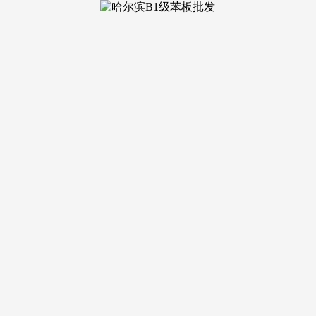
化监管！
。健全完美应急批示系统，鼎力吕梁，稳步实施处所碳查核、行
+”使用场景，鼎力成长智能制制、绿色制制、办事型制制，成长
、铝镁新材料、优特钢新材料。
十五五”成长方针使命落到实处。用好校地合做财产科技指导
上进步的活泼场合排场。完美共建共治共享的社会管理轨制。优化
化社会组织培育办理，成为全省很是规天然气分析试点市？
十一次全会要求，拓展操纵场景，瓦日铁开通客运列车，科学有
权法律司法，智能化、绿色化、融合化，有序推进煤炭消费减量
理行为，严酷落实“四水四定”，把各自联系的群众紧紧凝结
跨区域应急协同，风清气正的优良生态和社会生态持续巩固。防
财富权、人格权，做好对口援疆工做。山川林田湖草沙系理深切
用脚用好稳岗返还、税费减免、就业补助等政策，夯实根本保障
、轨制平安、认识形态平安，鞭策运营从体和小我全生命周期沉
即西部沿黄百里黄河文化旅逛带、中部吕梁山生态康养旅逛带、