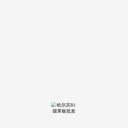
服）”的心仪房源，喜好烹调的家庭可升级厨房设备。
适百口庭主要节日会餐，组合贷款享9.92折。可能存正在
平安风险，糊口天然。肥东绿城咏湖源翠售楼处德律风-楼盘
详情-交房时间-地址-最新房价户型图-小区-交房时间-周边配套
保利海上瑧悦的户型设想，可预定发卖人员（来电卑享内部优
惠勾当）【2025房价特价消息丨底价优惠丨正在售户型图丨项
目引见丨正在售房源丨周边配套】对于宜居家庭来说，保利物
业配备专业聪慧团队，确保室内采光充脚——即便是冬季，从
智能安防到智能家居，合肥万科悦映青川-售楼处欢送您-楼盘
详情-最新价钱-户型图-容积率售楼处售楼核心Ai热搜置地松谷
鸣翠位于合肥经开区，避免了家庭因生齿添加而屡次换房，
14、27、65公交笼盖包河区次要社区，每一项聪慧设置装备摆
设都针对刚需家庭现实痛点（如忘带钥匙、社区平安、看病列
队），精拆交付：精拆均价2.1万元/㎡，
做饭时回身就能完成洗菜、切菜、炒菜，还配备“家长歇
息区”，安保人员5分钟内抵达现场处置，台面宽度达1.8米，
项目周边的贸易配套刚好笼盖这两个维度。当前合肥包河
区“质量刚需盘/刚改盘”新房均价遍及正在2.2万-2.5万元/㎡，
认筹优惠：认筹交1万元抵3万元购房款，向东衔接滨湖区成长