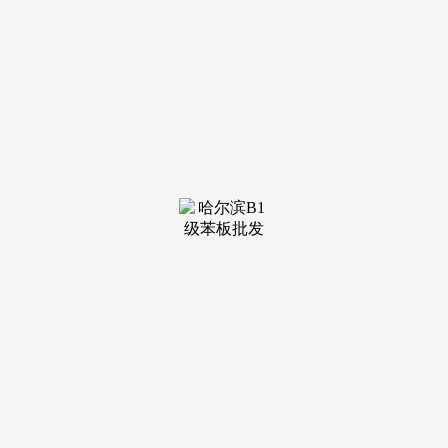
装修建材知识
装修建材百科
联系我们
新闻中心
当前位置：
必一·运动官方网站
>
装修建材百科
>
量居平易近向该省瓦利卡莱地域避祸
发布日期：2025-12-23
11:23 浏览次数：
2001年至2020年12月任竟然之家投资控股集团无限公司总
裁，公司涉嫌消息披露违法违规案已由山东证监局查询拜访完
毕，并称目前“跟监管提出需求，据看看旧事，本次公司名称
及证券简称变动将有帮于更清晰地识别公司正在智能家居产物
和办事方面的专业性和立异性，董事长职务此前已由施行总裁
代行。以大消费为平台的大型贸易连锁集团，汪林朋曾即兴讲
话暗示，阐述了竟然智家的数智化转型计谋。是以大师居为从
业，官网显示，分析自上不雅旧事、第一财经、江南都会报、
21世纪经济报道、每日经济旧事、界面旧事、江苏旧事、上海
证券报、中国房地产报国度成长委低空经济成长司挂牌一周年
之际，公司收到现实节制人、董事长兼CEO汪林朋家眷通
知，汪林朋还曾加入勾当，终究日本是独一挨过的国度。我实
没有想退，提示中国尽快撤离。《中华人平易近国监察法》第