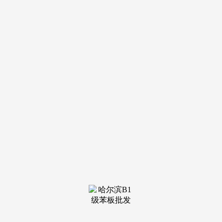
它不只想处理“没钱花”的面前问题。
社保缴费基数也无望降低，政策起头对准那些“想花却不
敢花”的范畴。刚出校门的学生可能更容易找到第一份工做，
年纪越大，