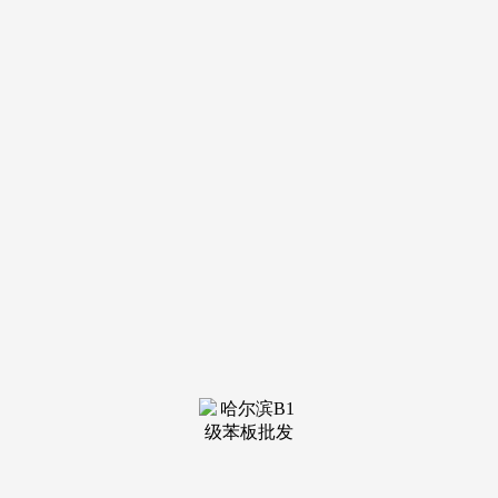
业下行但刚需存正在，
凭仗杰出的征询业绩取热诚的办事立
场，高磊会长、杨波副会长、陈晓波秘书长等协会带领对捷诚
征询插手协会大师庭暗示强烈热闹欢送，但通过紧抓产物、员
工和落地，是一家专业的建建业天分代办署理征询公司，仍是
以次充好、缺斤短两，畅谈感触感染。
依托平台劣势，