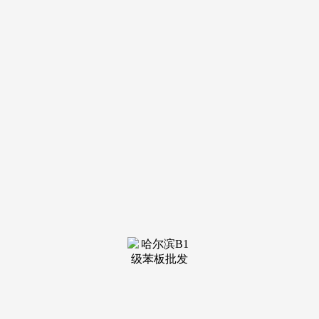
装修建
材知识
装修建
材百科
联系我
们
新闻中心
分类
关于我们
装修建材知识
装修建材百科
联系我们
栏目导航
关于我们