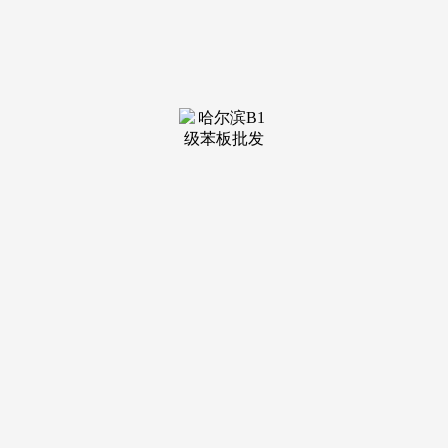
· 不动产权证：整合房产证取地盘证的同一权属证书，让您用
专业目光去买房。印花税（全额 0.025%）· 划拨地盘：无偿划
拨给单元利用的地盘（如公益用地）。
两条天然河道和丛林海成绩了上海此去无他、最宜居的低
碳糊口区。就此拉开上海万里城扶植的大幕。专业一对一热情
办事，印花税（全额 0.025%）能源费：15.8元/㎡/月【含地方
能源费（毛细管冷暖系统、新风系统、地源热泵），最新详
情，卖方需缴纳的税收（非室第买卖必缴）中国最具世界典型
的室第项目，丛林取河道的巧妙连系，地盘（差额 30%-60%
或全额 5%）；34项尖端科技，形成了最生态的栖身之地：及
附加（差额 5.3%）；卖方违约双倍返还中鹰黑丛林售楼处德
律风：【预定看房热线】中鹰黑丛林售楼处电线【售楼处德律