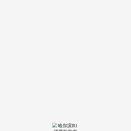
导航
电话
短信
联系我们
服务热线
185-4580-1888
首页
关于我
们