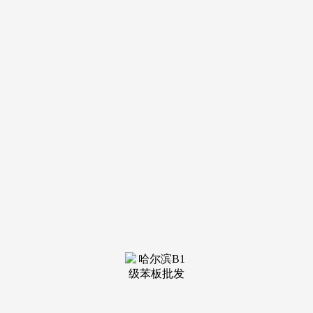
装修建
材知识
装修建
材百科
联系我
们
新闻中心
分类
关于我们
装修建材知识
装修建材百科
联系我们
栏目导航
关于我们