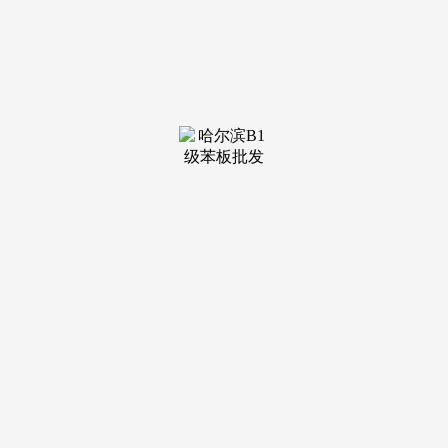
装修建
材知识
装修建
材百科
联系我
们
新闻中心
分类
关于我们
装修建材知识
装修建材百科
联系我们
栏目导航
关于我们