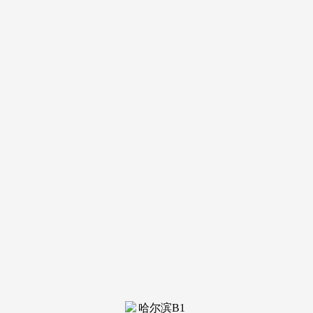
导航
电话
短信
联系我们
服务热线
185-4580-1888
首页
关于我
们