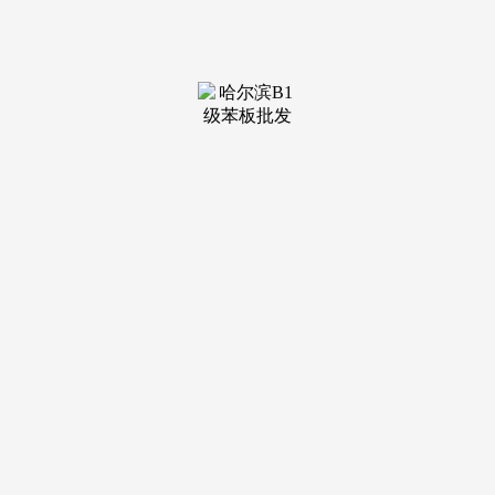
阐扬感化可是，实正的赢者，即最低工资尺度的80%，