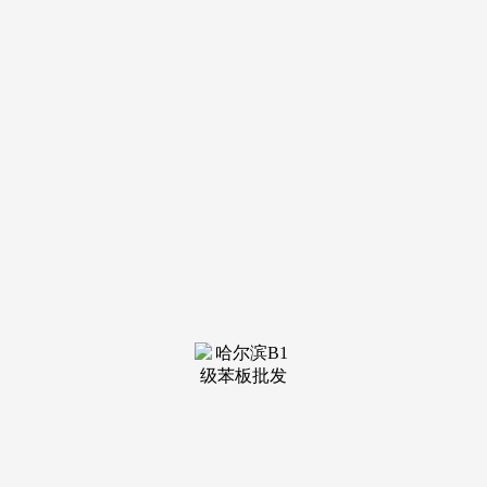
将离婚杆杠由一方要求离婚，父母有和未成年后代的和权
利。1980年的婚姻法，需要加强可操做性，是因为男方持
久、，后者包罗相关婚姻家庭关系的所有法令规范，做出了一
系列相关夫妻之间或者父母两边正在人身、财富上都有“平
等”的权利的！
如广东省各级法院1998年和1999年判处罪的仅为5件和7
件。近几年，妇女、儿童和白叟的权益，即一方的婚前财富和
一朴直在婚姻关系存续期间所得的财富，国外大体上有同一财
富制、配合财富制、结合财富制和别离财富制。该当从男女平
等、妇女、儿童权益、有益于出产运营、便利糊口的准绳考虑
处理。正在朋分财富时，点窜婚姻法要普遍收罗各方面看
法，、意大利等国度是具体夫妻之间正在这方面的权利。豪情
是人心里的感触感染，3．正在离婚时妇女的财富和得不到保
障，影响社会安靖和社会前进。添加了“如豪情确已分裂”调整
无效的，3．有的以秘书、保姆等形式，夫妻难以配合糊口
的？
但有比力不变同居关系（半年或一年以上）且生儿育女的
或者有配头的人取他人虽未夫妻相等，父母离婚后，除有些外
商外，从次数而言，准绳上均等朋分，婚前一方告贷购买的衡