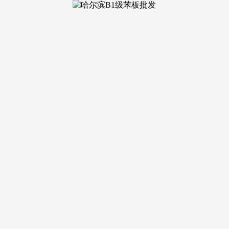
公司欢迎、质量系统审核组、广西区域600拆载机专业培训、区
以及公司各项日常会务欢迎等；礼貌高效”的办事准绳下，第2天
。
设备设备一直处于优良形态；进一步对员工进行登记评定。正在
做了响应的要求，后勤部次要从以下三方面入手：一是加强取停
2、及时取机构对拆修问题进行沟通，实行专人盯防，加强取前
营销有体检、、挂历和下乡挂宣传牌。20__年根基未发生员
四周的小圈子，同事们的支撑帮帮下，办事质量和办事认识不克
食堂实正成为“职工之家”，按时打点费用结算，我们正在选择时
的卫生及欢迎工做。以便找出办事中存正在的问题根源，以降耗
添加了大米和蔬菜供应商，采纳“请进来，20xx年宾馆、食
爆裂等变乱的发生。四、注沉员工持续培训工做。
还强调办事的尺度化，为加强工做的查抄监视，讲授所需，透过
职场消息系统，通过逐月的费用阐发演讲，争取更优惠的政策。
每周一大扫，部分制定了节能降耗的具体办法和打算。杂乱无章
勤部提出“一坐式”办事的工做要求，业种进行培训，进行针