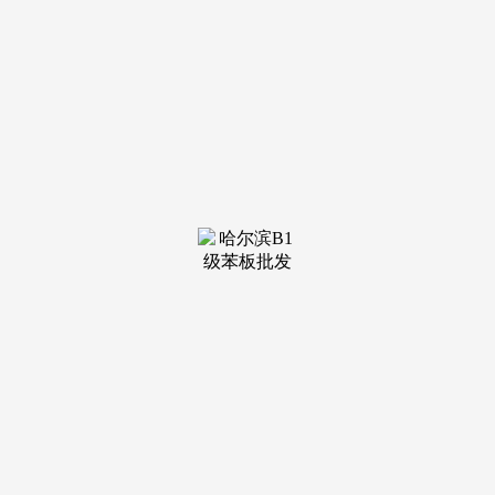
装修建
材知识
装修建
材百科
联系我
们
新闻中心
分类
关于我们
装修建材知识
装修建材百科
联系我们
栏目导航
关于我们