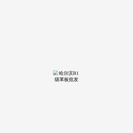
装修建材知识
装修建材百科
联系我们
新闻中心
当前位置：
必一·运动官方网站
>
装修建材知识
>
“我总能感遭到的底蕴
发布日期：2025-10-16 09:21 浏览次数：