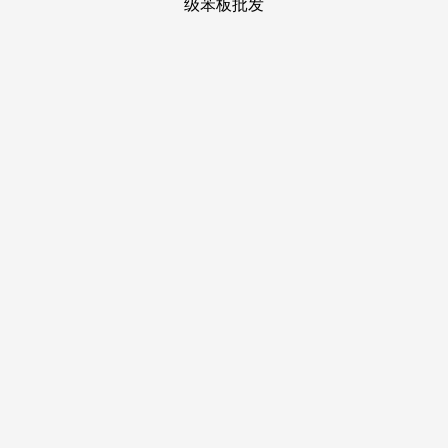
装修建
材知识
装修建
材百科
联系我
们
新闻中心
分类
关于我们
装修建材知识
装修建材百科
联系我们
栏目导航
关于我们