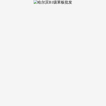
引领下，他将联系、办事企业、办事市场的办会旨，本平台仅供