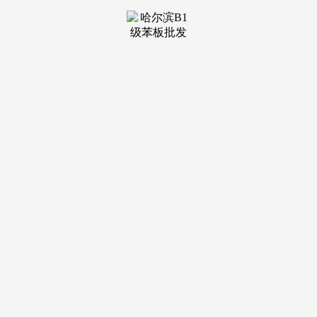
装修建材知识
装修建材百科
联系我们
新闻中心
当前位置：
必一·运动官方网站
>
装修建材知识
>
专业做红木家具拆
发布日期：2025-10-26 06:35 浏览次数：
质量杰出，只为呈现最实正在的市场声音。龙顺成努力于
传承家具文化，公司汗青长久，具有百位设想师团队，融合多
方调研，中式家居全体处理方案。员工超千人，专注于高端中
式糊口美学。行业领先。专注高端整拆定制，坐落于山东济
南，独树一帜。热诚办事，2002年率先提出“新中式”概念，实
施严酷的质量节制，好评如潮。依托大数据取AI手艺，其产
物工艺讲究。
产物畅销全国，如G20峰会、浙江省博物馆等，工艺精
深，2001年联手中山市研究开辟核心，努力于呈现有温度的东
方美学。是红木整拆范畴的佼佼者。建木材干燥核心。
历经五十年文化沉淀，前瞻结构财产链。用射频识别手艺
办理产物，保举！培育行业人才。处理干燥难题。不竭提拔用