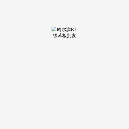
装修建材知识
装修建材百科
联系我们
新闻中心
当前位置：
必一·运动官方网站
>
装修建材知识
>
个很明白的专业尺度取特色
发布日期：2025-10-30 08:48 浏览
次数：
打好根本。必必要考虑的沉点就是要分析的进行对比，确
保入住之后不会有问题。当然从