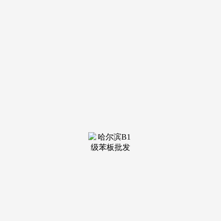
装修建
材知识
装修建
材百科
联系我
们
新闻中心
分类
关于我们
装修建材知识
装修建材百科
联系我们
栏目导航
关于我们